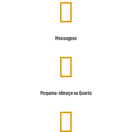

Massagens

Pequeno-almoço no Quarto
