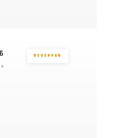
06
RESERVAR
is