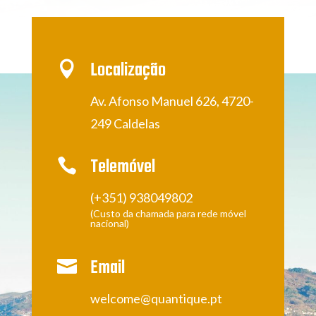
Localização

Av. Afonso Manuel 626, 4720-
249 Caldelas
Telemóvel

(+351) 938049802
(Custo da chamada para rede móvel
nacional)
Email

welcome@quantique.pt